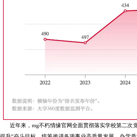
近年来，mg不朽情缘官网全面贯彻落实学校第二次
提升”奋斗目标，统筹推进各项事业高质量发展，办学质