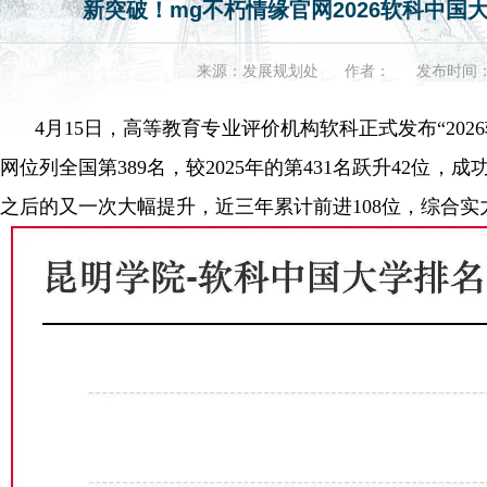
新突破！mg不朽情缘官网2026软科中国大
来源：发展规划处
作者：
发布时间
4月15日，高等教育专业评价机构软科正式发布“202
网位列全国第389名，较2025年的第431名跃升42位，
之后的又一次大幅提升，近三年累计前进108位，综合实