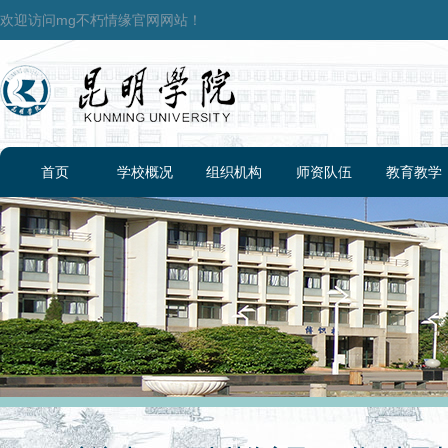
欢迎访问mg不朽情缘官网网站！
首页
学校概况
组织机构
师资队伍
教育教学