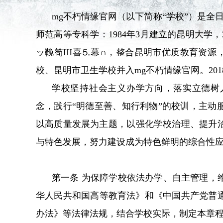
mg不朽情缘官网（以下简称“学校”）是全日制
师范高等专科学：1984年3月建立的昆明大学，
ッ鞔笱Ш喜⒌幕∩，整合昆明市优质教育资源，
校、昆明市卫生学校并入mg不朽情缘官网。2018年
学校坚持社会主义办学方向，落实立德树人根本任务
念，践行“明德至善、知行利物”的校训，主
以高质量发展为主题，以强化学校治理、提升
与特色发展，努力建设成为特色鲜明的综合性应用型
第一条 为保障学校依法办学、自主管理
华人民共和国高等教育法》和《中国共产党普
办法》等法律法规，结合学校实际，制定本章程